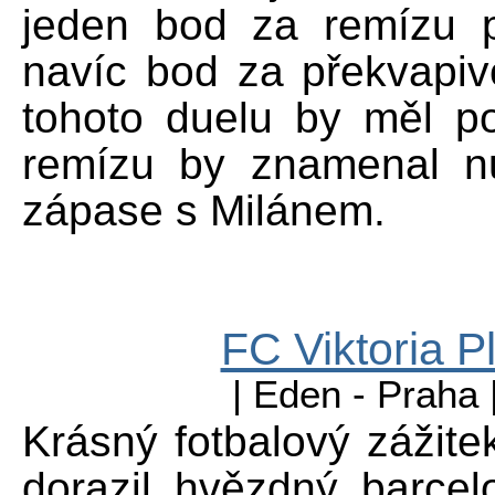
jeden bod za remízu 
navíc bod za překvapiv
tohoto duelu by měl po
remízu by znamenal n
zápase s Milánem.
FC Viktoria P
| Eden - Praha 
Krásný fotbalový zážite
dorazil hvězdný barcel