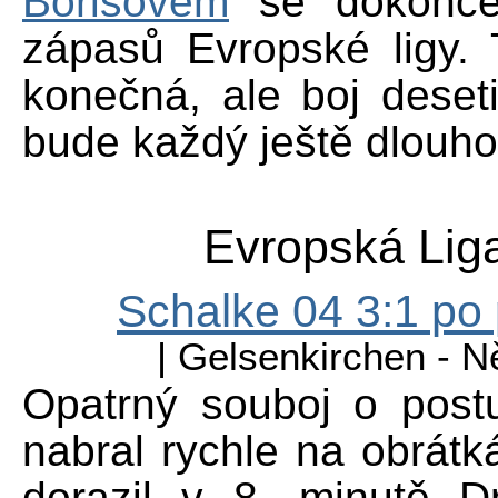
Borisovem
se dokonce 
zápasů Evropské ligy.
konečná, ale boj deset
bude každý ještě dlouh
Evropská Liga
Schalke 04 3:1 po 
| Gelsenkirchen - 
Opatrný souboj o post
nabral rychle na obrát
dorazil v 8. minutě Dr