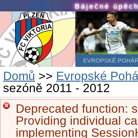
Skip to main content
Báječné úpěch
EVROPSKÉ POHÁ
Domů
>>
Evropské Pohá
sezóně 2011 - 2012
Deprecated function
: 
Error message
Providing individual ca
implementing SessionH