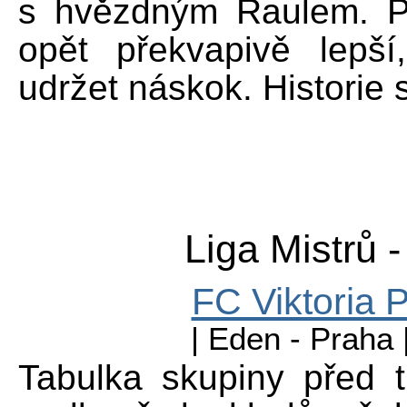
s hvězdným Raulem. Pl
opět překvapivě lepš
udržet náskok. Historie 
Liga Mistrů 
FC Viktoria 
| Eden - Praha 
Tabulka skupiny před 