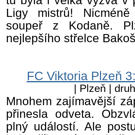
tu byla i velká výzva 
Ligy mistrů! Nicméně
soupeř z Kodaně. Pl
nejlepšího střelce Bakoš
FC Viktoria Plzeň 
| Plzeň | dru
Mnohem zajímavější záp
přinesla odveta. Obzvl
plný událostí. Ale post