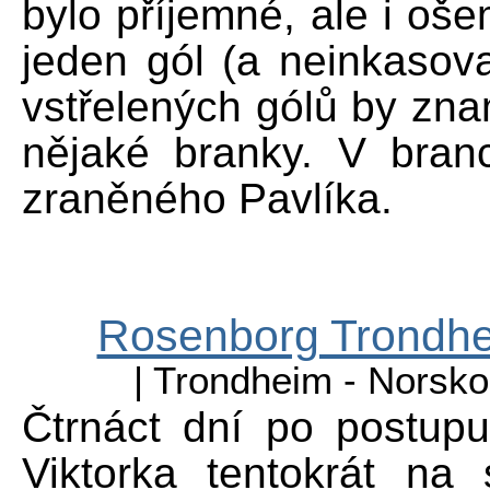
bylo příjemné, ale i ošem
jeden gól (a neinkasova
vstřelených gólů by znam
nějaké branky. V bran
zraněného Pavlíka.
Rosenborg Trondhei
| Trondheim - Norsko
Čtrnáct dní po postupu
Viktorka tentokrát na