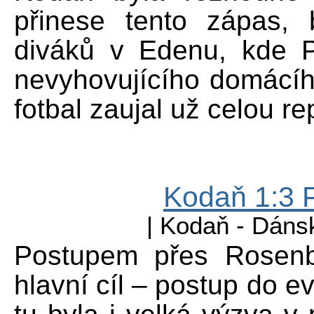
přinese tento zápas,
diváků v Edenu, kde P
nevyhovujícího domácího
fotbal zaujal už celou re
Kodaň 1:3 F
| Kodaň - Dánsk
Postupem přes Rosenb
hlavní cíl – postup do e