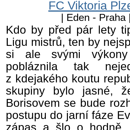
FC Viktoria Pl
| Eden - Praha 
Kdo by před pár lety ti
Ligu mistrů, ten by nejsp
si ale svými výkony
pobláznila tak neje
z kdejakého koutu repub
skupiny bylo jasné, 
Borisovem se bude rozh
postupu do jarní fáze Ev
zápas a šlo o hodně. 