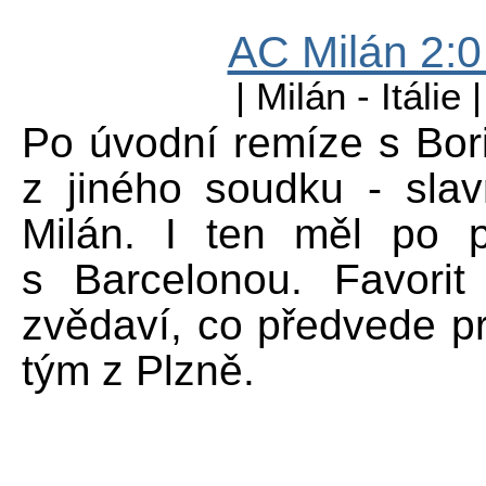
AC Milán 2:0
| Milán - Itálie
Po úvodní remíze s Bor
z jiného soudku - sla
Milán. I ten měl po 
s Barcelonou. Favorit 
zvědaví, co předvede pr
tým z Plzně.