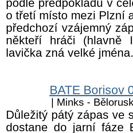
podle předpokladů v čel
o třetí místo mezi Plzní
předchozí vzájemný zápa
někteří hráči (hlavně 
lavička zná velké jména
BATE Borisov 0
| Minks - Bělorus
Důležitý pátý zápas ve 
dostane do jarní fáze 