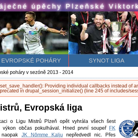
áječné úpěchy Plzeňské Viktor
EVROPSKÉ POHÁRY
SYNOT LIGA
ské poháry v sezóně 2013 - 2014
set_save_handler(): Providing individual callbacks instead of 
eprecated in
drupal_session_initialize()
(line
245
of
includes/ses
istrů, Evropská liga
ikaci o Ligu Mistrů Plzeň opět vyhrála všech šest
ejí výkon občas pokulhával. Hned první soupeř
FK
, naopak
JK Nõmme Kalju
nepředvedl nic. Přes