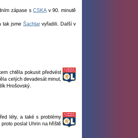
edním zápase s
CSKA
v 90. minutě
 a tak jsme
Šachtar
vyřadili. Další v
em chtěla pokusit předvést
 měla celých devadesát minut,
dík Hrošovský.
řed léty, a také s problémy
roto poslal Uhrin na hřiště