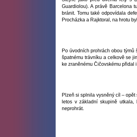
Guardiolou). A právě Barcelona tu
bránit. Tomu také odpovídala defe
Procházka a Rajktoral, na hrotu byl
Po úvodních prohrách obou týmů š
špatnému trávníku a celkově se ji
ke zraněnému Čičovskému přidal i 
Plzeň si splnila vysněný cíl – opět
letos v základní skupině utkala, 
neprohrát.