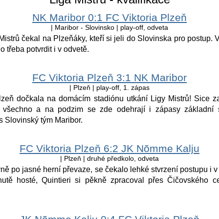
NK Maribor 0:1 FC Viktoria Plzeň
| Maribor - Slovinsko | play-off, odveta
istrů čekal na Plzeňáky, kteří si jeli do Slovinska pro postup. 
lo třeba potvrdit i v odvetě.
FC Viktoria Plzeň 3:1 NK Maribor
| Plzeň | play-off, 1. zápas
zeň dočkala na domácím stadiónu utkání Ligy Mistrů! Sice zatí
e všechno a na podzim se zde odehrají i zápasy základní 
s Slovinský tým Maribor.
FC Viktoria Plzeň 6:2 JK Nõmme Kalju
| Plzeň | druhé předkolo, odveta
ě po jasné herní převaze, se čekalo lehké stvrzení postupu i v
inutě hosté, Quintieri si pěkně zpracoval přes Čičovského c