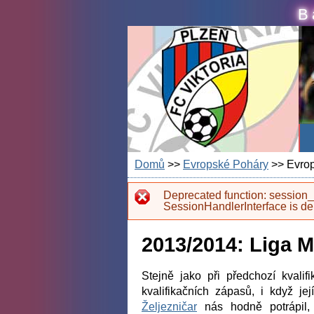
Skip to main content
B
Domů
>>
Evropské Poháry
>> Evrop
Error message
Deprecated function
: session_
SessionHandlerInterface is d
2013/2014: Liga M
Stejně jako při předchozí kvalif
kvalifikačních zápasů, i když j
Željezničar
nás hodně potrápil