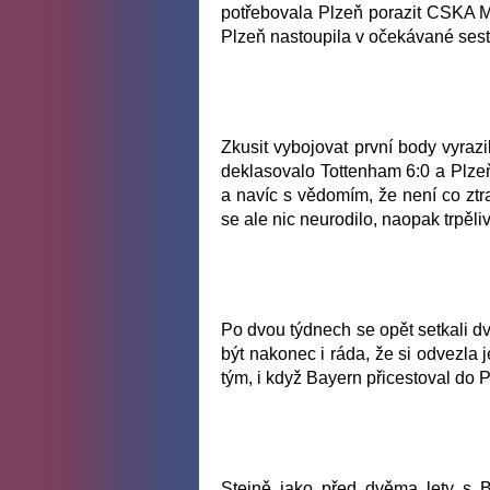
potřebovala Plzeň porazit CSKA Mos
Plzeň nastoupila v očekávané ses
Zkusit vybojovat první body vyraz
deklasovalo Tottenham 6:0 a Plz
a navíc s vědomím, že není co ztr
se ale nic neurodilo, naopak trpěli
Po dvou týdnech se opět setkali d
být nakonec i ráda, že si odvezla 
tým, i když Bayern přicestoval do
Stejně jako před dvěma lety s B