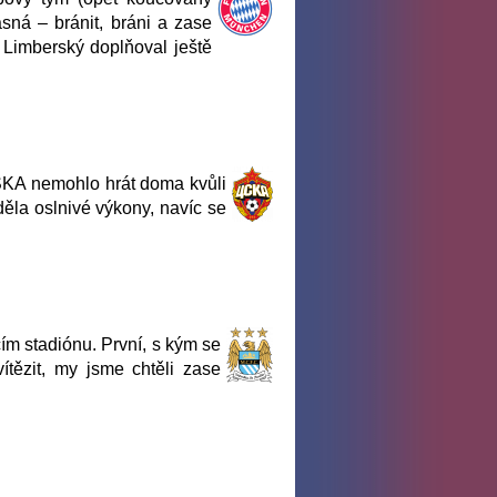
asná – bránit, bráni a zase
 Limberský doplňoval ještě
CSKA nemohlo hrát doma kvůli
ěla oslnivé výkony, navíc se
cím stadiónu. První, s kým se
ítězit, my jsme chtěli zase