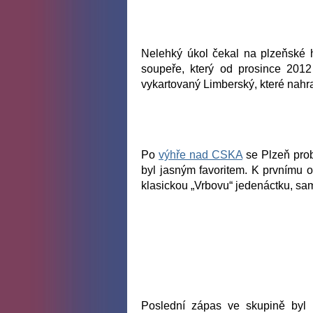
Nelehký úkol čekal na plzeňské 
soupeře, který od prosince 2012
vykartovaný Limberský, které nahra
Po
výhře nad CSKA
se Plzeň prob
byl jasným favoritem. K prvnímu o
klasickou „Vrbovu“ jedenáctku, sa
Poslední zápas ve skupině byl 