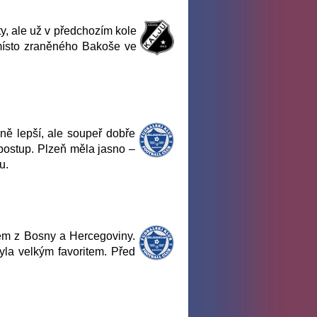
ty, ale už v předchozím kole
 místo zraněného Bakoše ve
ně lepší, ale soupeř dobře
ý postup. Plzeň měla jasno –
u.
em z Bosny a Hercegoviny.
yla velkým favoritem. Před