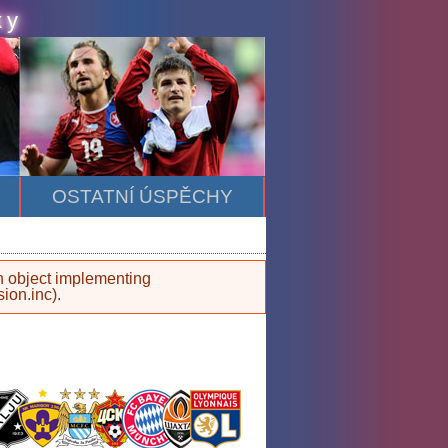
ky
OSTATNÍ ÚSPĚCHY
an object implementing
sion.inc
).