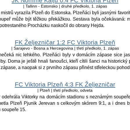
JK Nõmme Kalju 0:4 FC Viktoria Plzeň
| Tallinn - Estonsko | druhé předkolo, 1. zápas
mistrů vyrazila Plzeň do Estonska. Plzeňáci byli jasnými favori
 soupeř může být těžkou překážkou. Sestava byla očekávaná:
a potrestaného Procházku naskočil do obrany Hejda.
FK Željezničar 1:2 FC Viktoria Plzeň
| Sarajevo - Bosna a Hercegovina | třetí předkolo, 1. zápas
nečeká nic lehkého. Plzeňáci byly v domácím zápase sice jas
lby. Doma je ještě hnali fanoušci, kteří cítili šanci na historick
 zápase, a naopak si z prvního zápasu přinést střeleckou pohod
FC Viktoria Plzeň 4:3 FK Željezničar
| Plzeň | třetí předkolo, odveta
y odehrála Viktorky na domácím stadionu s neznámým soupeř
metla Plzeň Pjunik Jerevan s celkovým skórem 9:1, a i dnes b
u soupeře 15.