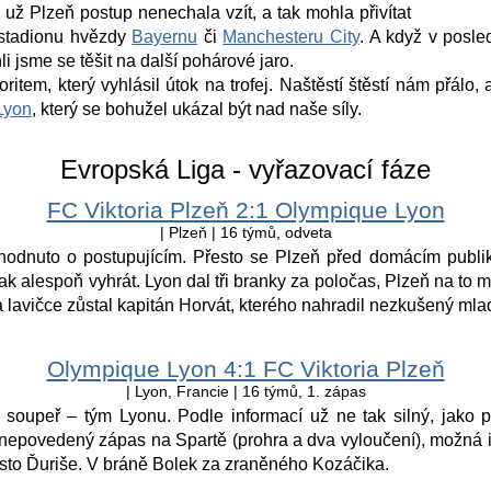
 už Plzeň postup nenechala vzít, a tak mohla přivítat
stadionu hvězdy
Bayernu
či
Manchesteru City
. A když v posl
i jsme se těšit na další pohárové jaro.
item, který vyhlásil útok na trofej. Naštěstí štěstí nám přálo,
Lyon
, který se bohužel ukázal být nad naše síly.
Evropská Liga - vyřazovací fáze
FC Viktoria Plzeň 2:1 Olympique Lyon
| Plzeň | 16 týmů, odveta
hodnuto o postupujícím. Přesto se Plzeň před domácím publik
tak alespoň vyhrát. Lyon dal tři branky za poločas, Plzeň na to
 lavičce zůstal kapitán Horvát, kterého nahradil nezkušený mla
Olympique Lyon 4:1 FC Viktoria Plzeň
| Lyon, Francie | 16 týmů, 1. zápas
soupeř – tým Lyonu. Podle informací už ne tak silný, jako p
epovedený zápas na Spartě (prohra a dva vyloučení), možná i p
sto Ďuriše. V bráně Bolek za zraněného Kozáčika.