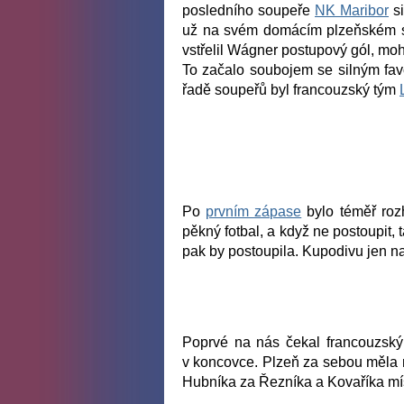
posledního soupeře
NK Maribor
si
už na svém domácím plzeňském 
vstřelil Wágner postupový gól, mohl
To začalo soubojem se silným favor
řadě soupeřů byl francouzský tým
Po
prvním zápase
bylo téměř roz
pěkný fotbal, a když ne postoupit, 
pak by postoupila. Kupodivu jen na
Poprvé na nás čekal francouzský 
v koncovce. Plzeň za sebou měla n
Hubníka za Řezníka a Kovaříka mí