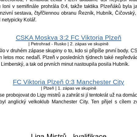
 loni v semifinále prohrála 0:4, takže taktika Plzeňáků byla j
nzivní sestava, čtyřčlennou obranu Řezník, Hubník, Čičovský,
 netypicky Kolář.
CSKA Moskva 3:2 FC Viktoria Plzeň
| Petrohrad - Rusko | 2. zápas ve skupině
lo v druhém zápase skupiny o to, kdo si připíše první body. 
m letos moc nedaří. Plzeň v posledních týdnech také nepředvád
Limberský, a tak od prvních minut nastoupila posila Hubník.
FC Viktoria Plzeň 0:3 Manchester City
| Plzeň | 1. zápas ve skupině
 se probojovat do Ligy mistrů a zahrát si jí tentokrát už na domá
byl anglický velkoklub Manchester City. Ten přijel s cílem zv
Liga Mistrů - kvalifikace