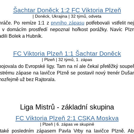
Šachtar Doněck 1:2 FC Viktoria Plzeň
| Doněck, Ukrajina | 32 týmů, odveta
hráče. Po remíze 1:1 z
prvního zápasu
potřebovali vstřelit 
 v domácím prostředí nepoznal hořkost porážky. Navíc Plz
dili Bolek a Hubník.
FC Viktoria Plzeň 1:1 Šachtar Doněck
| Plzeň | 32 týmů, 1. zápas
ojovala do Evropské ligy. Tam na ní ale čekal přetěžký soupeř 
strému zápase na lavičce Plzně se postavil nový trenér Dušan 
mozřejmě už bez Rajtorala.
Liga Mistrů - základní skupina
FC Viktoria Plzeň 2:1 CSKA Moskva
| Plzeň | 6. zápas ve skupině
také posledním zápasem Pavla Vrby na lavičce Plzně. Aby