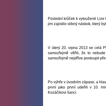
Poslední krůček k vytoužené Lize M
jim zajistilo slibný náskok, který by
V úterý 20. srpna 2013 se celá Pl
samozřejmě věřili, že to nebud
samozřejmě nejdříve postoupit pře
Po výhře v úvodním zápase, a hlavn
první jako první udeřili v 10. m
Kozáčikovi šanci.