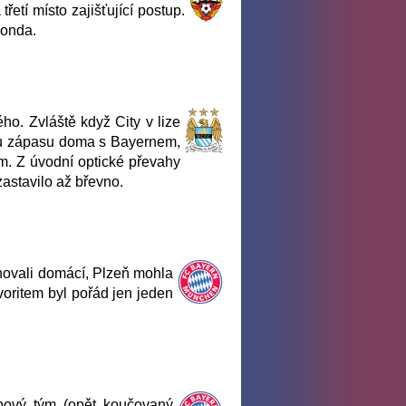
etí místo zajišťující postup.
Honda.
ho. Zvláště když City v lize
mu zápasu doma s Bayernem,
m. Z úvodní optické převahy
zastavilo až břevno.
inovali domácí, Plzeň mohla
voritem byl pořád jen jeden
ubový tým (opět koučovaný