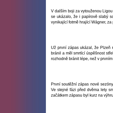
V dalším boji za vytouženou Ligou 
se ukázalo, že i papírově slabý
vynikající fotmě hrající Wágner, z
Už první zápas ukázal, že Plzeň 
bránil a měl smrtící úspěšnost stře
rozhodně bránit lépe, než v prvním
První soutěžní zápas nové sezón
Ve stejné fázi před dvěma lety s
začátkem zápasu byl kurz na výhr