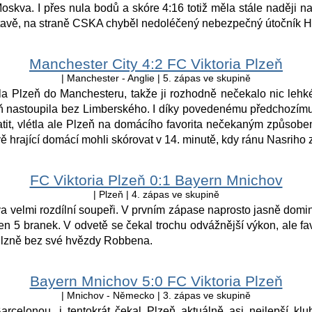
kva. I přes nula bodů a skóre 4:16 totiž měla stále naději na tř
tavě, na straně CSKA chyběl nedoléčený nebezpečný útočník 
Manchester City 4:2 FC Viktoria Plzeň
| Manchester - Anglie | 5. zápas ve skupině
ila Plzeň do Manchesteru, takže ji rozhodně nečekalo nic lehké
eň nastoupila bez Limberského. I díky povedenému předchozí
atit, vlétla ale Plzeň na domácího favorita nečekaným způsobe
vě hrající domácí mohli skórovat v 14. minutě, kdy ránu Nasriho 
FC Viktoria Plzeň 0:1 Bayern Mnichov
| Plzeň | 4. zápas ve skupině
va velmi rozdílní soupeři. V prvním zápase naprosto jasně dom
jen 5 branek. V odvetě se čekal trochu odvážnější výkon, ale fa
 Plzně bez své hvězdy Robbena.
Bayern Mnichov 5:0 FC Viktoria Plzeň
| Mnichov - Německo | 3. zápas ve skupině
arcelonou, i tentokrát čekal Plzeň aktuálně asi nejlepší kl