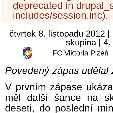
deprecated in
drupal_s
includes/session.inc
).
FC Viktoria Plzeň 4:0 Hapoel Te
čtvrtek 8. listopadu 2012 |
skupina | 4
FC Viktoria Plzeň
Povedený zápas udělal z
V prvním zápase ukázal 
měl další šance na sk
deseti, do poslední mi