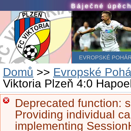
Skip to main content
Báječné úpěch
EVROPSKÉ POHÁ
Domů
>>
Evropské Pohá
Viktoria Plzeň 4:0 Hapoel
Deprecated function
: 
Error message
Providing individual ca
implementing SessionH