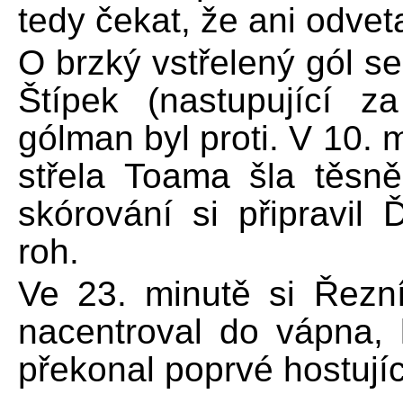
tedy čekat, že ani odvet
O brzký vstřelený gól se
Štípek (nastupující z
gólman byl proti. V 10. 
střela Toama šla těsně
skórování si připravil 
roh.
Ve 23. minutě si Řezní
nacentroval do vápna, 
překonal poprvé hostují