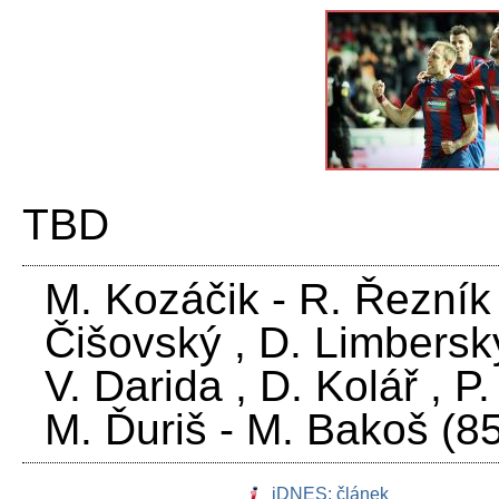
TBD
M. Kozáčik - R. Řezník 
Čišovský , D. Limberský
V. Darida , D. Kolář , P
M. Ďuriš - M. Bakoš (85
iDNES: článek