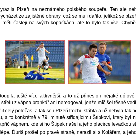
vyrazila Plzeň na neznámého polského soupeře. Ten ale ne
házet ze zajištěné obrany, což se mu i dařilo, jelikož se plze
 měli častěji na svých kopačkách, ale to bylo tak vše. Chybě
upila ještě více aktivnější, a to už přineslo i nějaké gólové
střelu z vápna brankář ani nereagoval, jenže míč šel těsně vedl
it celý poločas, a tak se i Plzeň trochu stáhla a už nebyla tak
, a to konkrétně v 79. minutě střídajícímu Štípkovi, který byl 
 napříč vápnem, kde si ho Štípek našel a jeho placírce levačkou s
 lépe. Ďuriš prošel po pravé straně, narazil si s Kolářem, a j