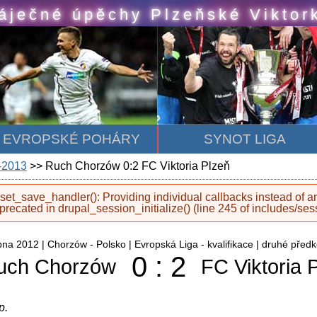
áječné úpěchy Plzeňské Viktor
EVROPSKÉ POHÁRY
SYNOT LIGA
-2013
>> Ruch Chorzów 0:2 FC Viktoria Plzeň
set_save_handler(): Providing individual callbacks instead of 
eprecated in
drupal_session_initialize()
(line
245
of
includes/ses
 FC Viktoria Plzeň
rpna 2012 | Chorzów - Polsko | Evropská Liga - kvalifikace | druhé předk
0 : 2
uch Chorzów
FC Viktoria 
p.