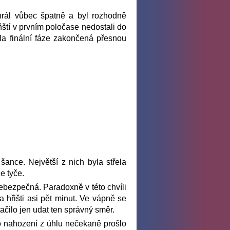
hrál vůbec špatně a byl rozhodně
ňští v prvním poločase nedostali do
la finální fáze zakončená přesnou
 šance. Největší z nich byla střela
e tyče.
 nebezpečná. Paradoxně v této chvíli
na hřišti asi pět minut. Ve vápně se
tačilo jen udat ten správný směr.
eho nahození z úhlu nečekaně prošlo