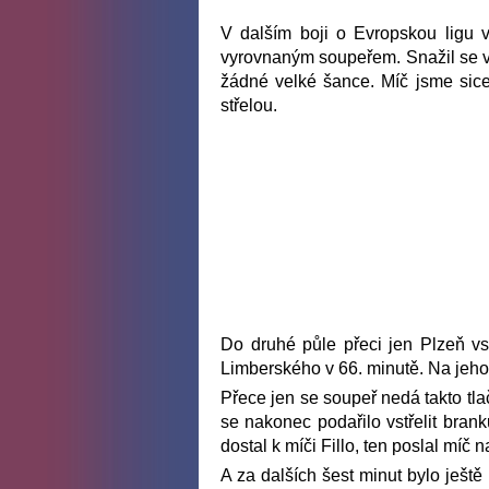
V dalším boji o Evropskou ligu 
vyrovnaným soupeřem. Snažil se vyc
žádné velké šance. Míč jsme sice
střelou.
Do druhé půle přeci jen Plzeň vsto
Limberského v 66. minutě. Na jeho 
Přece jen se soupeř nedá takto tlač
se nakonec podařilo vstřelit branku
dostal k míči Fillo, ten poslal míč
A za dalších šest minut bylo ještě