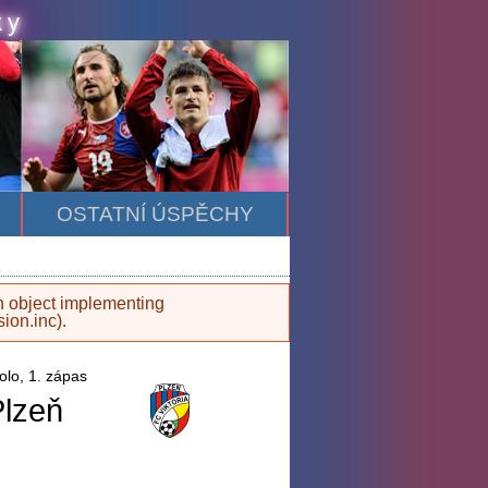
ky
OSTATNÍ ÚSPĚCHY
an object implementing
sion.inc
).
olo, 1. zápas
Plzeň