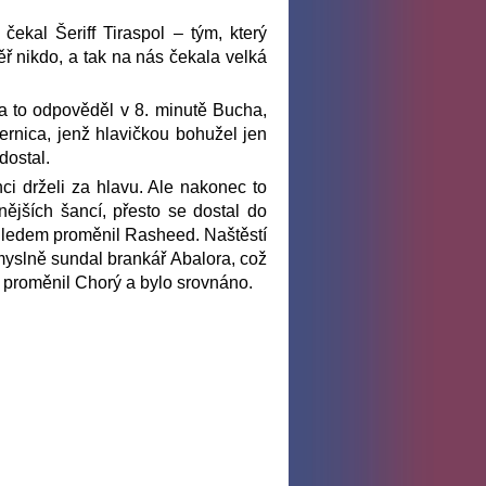
kal Šeriff Tiraspol – tým, který
 nikdo, a tak na nás čekala velká
na to odpověděl v 8. minutě Bucha,
ernica, jenž hlavičkou bohužel jen
dostal.
ci drželi za hlavu. Ale nakonec to
nějších šancí, přesto se dostal do
ehledem proměnil Rasheed. Naštěstí
smyslně sundal brankář Abalora, což
m proměnil Chorý a bylo srovnáno.