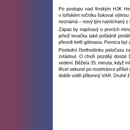
Po postupu nad finským HJK Hels
v loňském ročníku šokoval výhrou
neznámá – nový tým namíchaný z h
Zápas by napínavý o prvních minut
jehož levačka také pořádně protáh
přesně trefil gólmana. Pernica byl
Poslední čtvrthodinku poločasu za
zvládnul. O chvíli později dostal
vedení. Běžela 35. minuta, když m
třicet sekund po rozehrávce přišel
dobře viděl přítomný VAR. Druhé žl