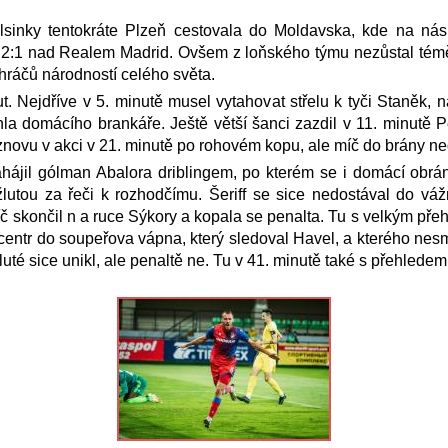
inky tentokráte Plzeň cestovala do Moldavska, kde na nás če
 2:1 nad Realem Madrid. Ovšem z loňského týmu nezůstal téměř
ráčů národností celého světa.
. Nejdříve v 5. minutě musel vytahovat střelu k tyči Staněk, 
la domácího brankáře. Ještě větší šanci zazdil v 11. minutě P
 znovu v akci v 21. minutě po rohovém kopu, ale míč do brány ne
hájil gólman Abalora driblingem, po kterém se i domácí obrán
 žlutou za řeči k rozhodčímu. Šeriff se sice nedostával do váž
íč skončil n a ruce Sýkory a kopala se penalta. Tu s velkým př
 centr do soupeřova vápna, který sledoval Havel, a kterého ne
uté sice unikl, ale penaltě ne. Tu v 41. minutě také s přehlede