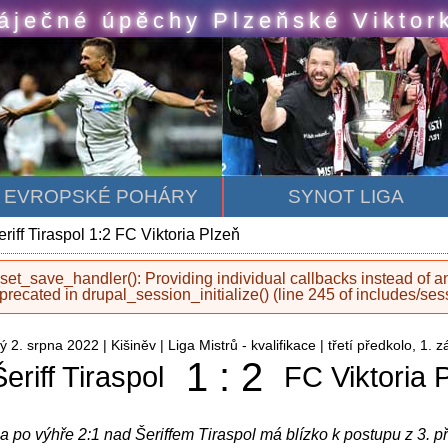
áječné úpěchy Plzeňské Viktor
EVROPSKÉ POHÁRY
SYNOT LIGA
iff Tiraspol 1:2 FC Viktoria Plzeň
set_save_handler(): Providing individual callbacks instead of 
eprecated in
drupal_session_initialize()
(line
245
of
includes/ses
 1:2 FC Viktoria Plzeň
ý 2. srpna 2022 | Kišiněv | Liga Mistrů - kvalifikace | třetí předkolo, 1. 
1 : 2
eriff Tiraspol
FC Viktoria 
a po výhře 2:1 nad Šeriffem Tiraspol má blízko k postupu z 3. př