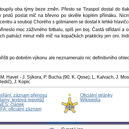
oupily oba týmy beze změn. Přesto se Tiraspol dostal do tlaku
 prstů poslat míč na břevno po skvěle koplém přímáku. Nicm
 centru a souboji Chorého s gólmanem se dostal k lehké hlavičc
řineslo moc záživného fotbalu, spíš jen boj. Častá střídaní a 
ích patnáct minut měli míč na kopačkách prakticky jen oni. In
řišti po dobrém výkonu ale neznamenalo nic definitivního ohle
 M. Havel - J. Sýkora, P. Bucha (90. K. Qose), L. Kalvach, J. Mos
Dedič), J. Kopic
ysílání: záznam přenosu
Oficiální stránky
ajny: textová reportáž
Wikipedia
NES: článek
FA: oficiální záznam