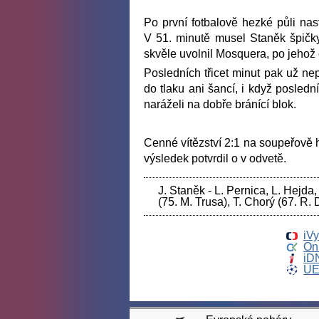
Po první fotbalově hezké půli nast
V 51. minutě musel Staněk špičky
skvěle uvolnil Mosquera, po jehož
Posledních třicet minut pak už nep
do tlaku ani šancí, i když posledn
naráželi na dobře bránící blok.
Cenné vítězství 2:1 na soupeřově h
výsledek potvrdil o v odvetě.
J. Staněk - L. Pernica, L. Hejda,
(75. M. Trusa), T. Chorý (67. R. 
iV
Onl
iD
UE