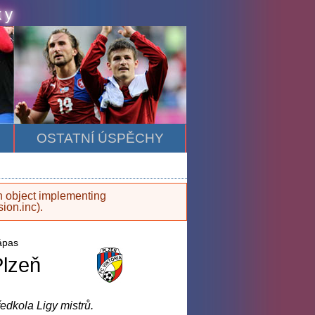
ky
OSTATNÍ ÚSPĚCHY
an object implementing
sion.inc
).
zápas
Plzeň
edkola Ligy mistrů.