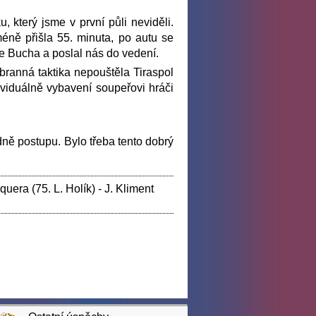
, který jsme v první půli neviděli.
éně přišla 55. minuta, po autu se
e Bucha a poslal nás do vedení.
obranná taktika nepouštěla Tiraspol
dividuálně vybavení soupeřovi hráči
dně postupu. Bylo třeba tento dobrý
quera (75. L. Holík) - J. Kliment