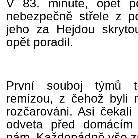
V 83. minutě, opět p
nebezpečně střele z p
jeho za Hejdou skrytou
opět poradil.
První souboj týmů t
remízou, z čehož byli 
rozčarováni. Asi čekali
odveta před domácím 
nám. Každopádně vše zů