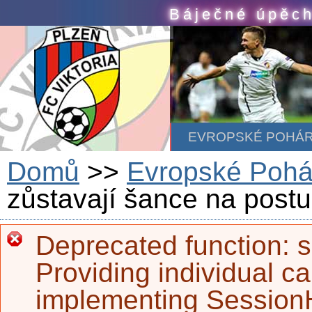
Skip to main content
Báječné úpěch
EVROPSKÉ POHÁ
Domů
>>
Evropské Pohá
zůstavají šance na post
Deprecated function
: 
Error message
Providing individual ca
implementing SessionH