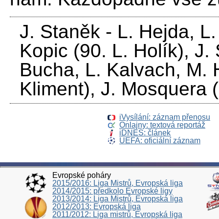
J. Staněk - L. Hejda, L.
Kopic (90. L. Holík), J. 
Bucha, L. Kalvach, M. H
Kliment), J. Mosquera (5
iVysílání: záznam přenosu
Onlajny: textová reportáž
iDNES: článek
UEFA: oficiální záznam
Evropské poháry
2015/2016: Liga Mistrů, Evropská liga
2014/2015: předkolo Evropské ligy
2013/2014: Liga Mistrů, Evropská liga
2012/2013: Evropská liga
2011/2012: Liga mistrů, Evropská liga