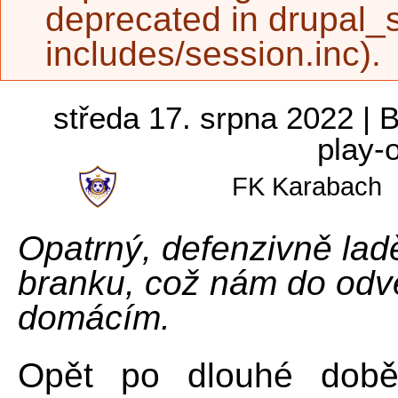
deprecated in
drupal_s
includes/session.inc
).
Po bezbrankové remíze zůstava
středa 17. srpna 2022 | Ba
play-o
FK Karabach
Opatrný, defenzivně la
branku, což nám do odve
domácím.
Opět po dlouhé době 