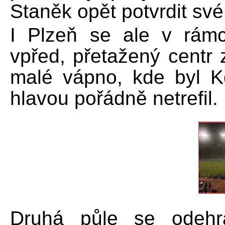
Staněk opět potvrdit své 
I Plzeň se ale v rám
vpřed, přetažený centr 
malé vápno, kde byl K
hlavou pořádně netrefil.
Druhá půle se odehr